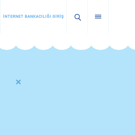
İNTERNET BANKACILIĞI GİRİŞ