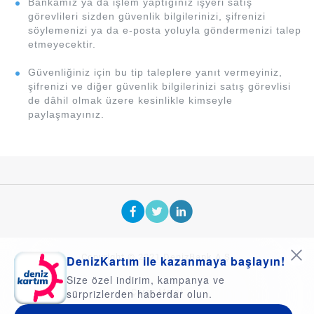
Bankamız ya da işlem yaptığınız işyeri satış
görevlileri sizden güvenlik bilgilerinizi, şifrenizi
söylemenizi ya da e-posta yoluyla göndermenizi talep
etmeyecektir.
Güvenliğiniz için bu tip taleplere yanıt vermeyiniz,
şifrenizi ve diğer güvenlik bilgilerinizi satış görevlisi
de dâhil olmak üzere kesinlikle kimseyle
paylaşmayınız.
Copyright © 2021 DenizBank A.Ş.
DenizKartım ile kazanmaya başlayın!
Size özel indirim, kampanya ve
sürprizlerden haberdar olun.
Çerez Metni
Kurumsal