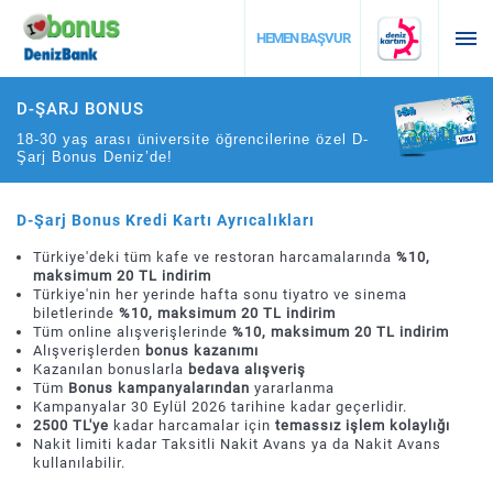
DESTEK
HEMEN BAŞVUR
D-ŞARJ BONUS
18-30 yaş arası üniversite öğrencilerine özel D-
Şarj Bonus Deniz’de!
D-Şarj Bonus Kredi Kartı Ayrıcalıkları
Türkiye'deki tüm kafe ve restoran harcamalarında
%10,
maksimum 20 TL indirim
Türkiye'nin her yerinde hafta sonu tiyatro ve sinema
biletlerinde
%10, maksimum 20 TL indirim
Tüm online alışverişlerinde
%10, maksimum 20 TL indirim
Alışverişlerden
bonus kazanımı
Kazanılan bonuslarla
bedava alışveriş
Tüm
Bonus kampanyalarından
yararlanma
Kampanyalar 30 Eylül 2026 tarihine kadar geçerlidir.
2500 TL'ye
kadar harcamalar için
temassız işlem kolaylığı
Nakit limiti kadar Taksitli Nakit Avans ya da Nakit Avans
kullanılabilir.