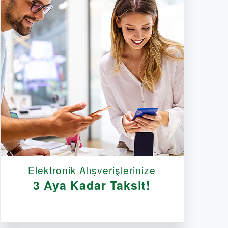
Elektronik Alışverişlerinize
3 Aya Kadar Taksit!