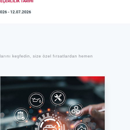
EÇERLİLİK TARİHİ
026 - 12.07.2026
arını keşfedin, size özel fırsatlardan hemen