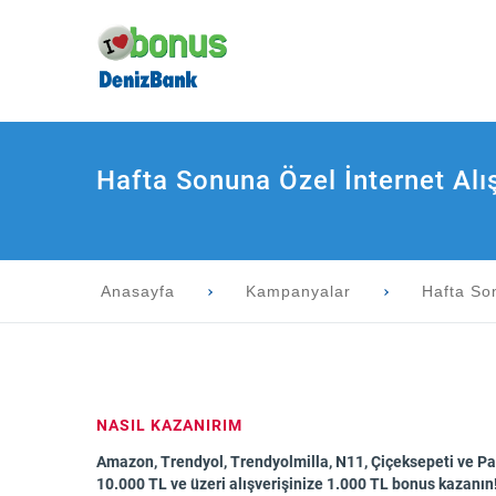
Hafta Sonuna Özel İnternet Alı
Anasayfa
Kampanyalar
Hafta Son
NASIL KAZANIRIM
Amazon, Trendyol, Trendyolmilla, N11, Çiçeksepeti ve Pa
10.000 TL ve üzeri alışverişinize 1.000 TL bonus kazanın