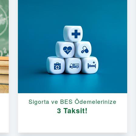
Sigorta ve BES Ödemelerinize
3 Taksit!