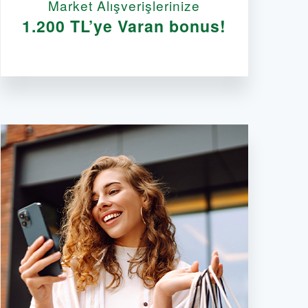
Market Alışverişlerinize
1.200 TL’ye Varan bonus!