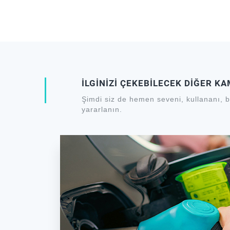
girmemektedir.
Kampanya dahilinde iade ve iptal işlemleri dikkate alınac
DenizPay ile yapılan işlemler dahil değildir.
DenizBank kampanya koşullarını değiştirme kampanyayı
yapma hakkını saklı tutar.
İLGİNİZİ ÇEKEBİLECEK DİĞER K
Şimdi siz de hemen seveni, kullananı, b
yararlanın.