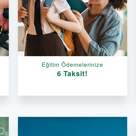
Eğitim Ödemelerinize
6 Taksit!