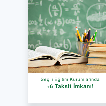
Seçili Eğitim Kurumlarında
+6 Taksit İmkanı!