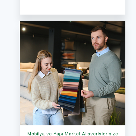
Mobilya ve Yapı Market Alışverişlerinize