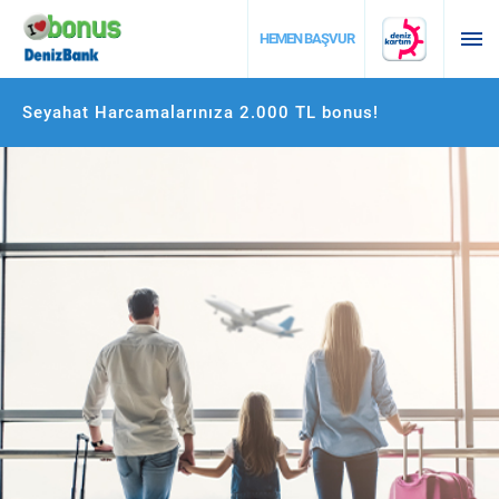
DESTEK
HEMEN BAŞVUR
Seyahat Harcamalarınıza 2.000 TL bonus!