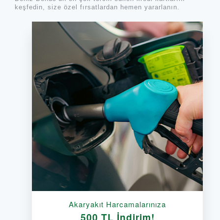
keşfedin, size özel fırsatlardan hemen yararlanın.
Akaryakıt Harcamalarınıza
500 TL İndirim!