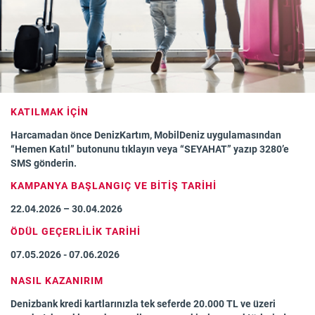
KATILMAK İÇİN
Harcamadan önce DenizKartım, MobilDeniz uygulamasından
“Hemen Katıl” butonunu tıklayın veya “SEYAHAT” yazıp 3280’e
SMS gönderin.
KAMPANYA BAŞLANGIÇ VE BİTİŞ TARİHİ
22.04.2026 – 30.04.2026
ÖDÜL GEÇERLİLİK TARİHİ
07.05.2026 - 07.06.2026
NASIL KAZANIRIM
Denizbank kredi kartlarınızla tek seferde 20.000 TL ve üzeri