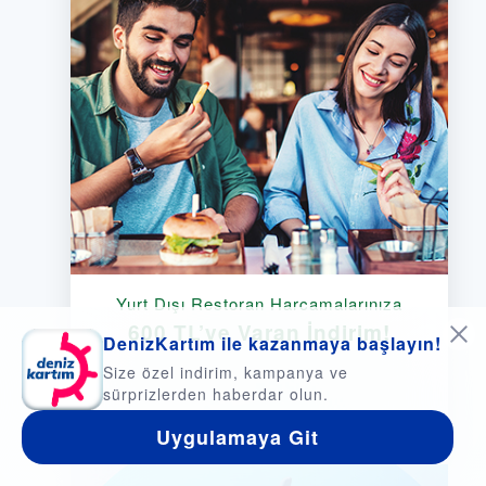
Yurt Dışı Restoran Harcamalarınıza
600 TL’ye Varan İndirim!
DenizKartım ile kazanmaya başlayın!
Size özel indirim, kampanya ve
sürprizlerden haberdar olun.
Uygulamaya Git