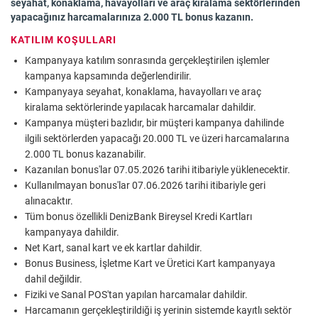
seyahat, konaklama, havayolları ve araç kiralama sektörlerinden
yapacağınız harcamalarınıza 2.000 TL bonus kazanın.
KATILIM KOŞULLARI
Kampanyaya katılım sonrasında gerçekleştirilen işlemler
kampanya kapsamında değerlendirilir.
Kampanyaya seyahat, konaklama, havayolları ve araç
kiralama sektörlerinde yapılacak harcamalar dahildir.
Kampanya müşteri bazlıdır, bir müşteri kampanya dahilinde
ilgili sektörlerden yapacağı 20.000 TL ve üzeri harcamalarına
2.000 TL bonus kazanabilir.
Kazanılan bonus'lar 07.05.2026 tarihi itibariyle yüklenecektir.
Kullanılmayan bonus'lar 07.06.2026 tarihi itibariyle geri
alınacaktır.
Tüm bonus özellikli DenizBank Bireysel Kredi Kartları
kampanyaya dahildir.
Net Kart, sanal kart ve ek kartlar dahildir.
Bonus Business, İşletme Kart ve Üretici Kart kampanyaya
dahil değildir.
Fiziki ve Sanal POS'tan yapılan harcamalar dahildir.
Harcamanın gerçekleştirildiği iş yerinin sistemde kayıtlı sektör