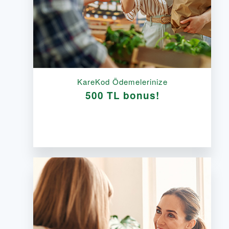
KareKod Ödemelerinize
500 TL bonus!