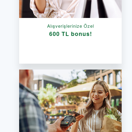
Alışverişlerinize Özel
600 TL bonus!