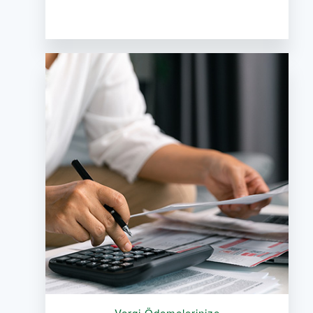
Vergi Ödemelerinize