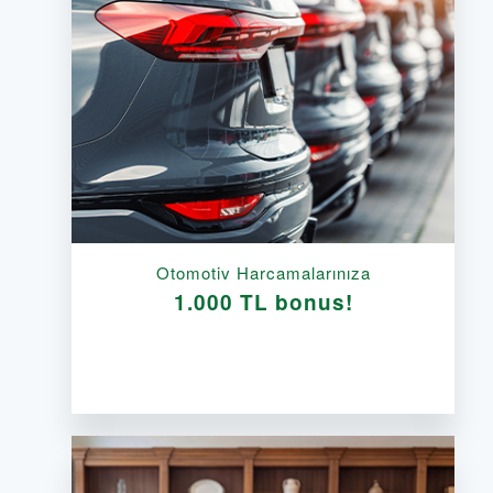
Otomotiv Harcamalarınıza
1.000 TL bonus!