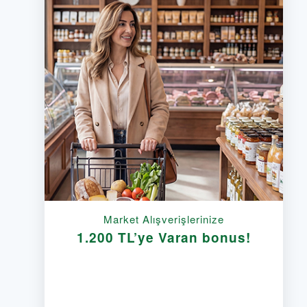
Market Alışverişlerinize
1.200 TL’ye Varan bonus!