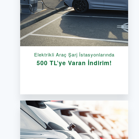
Elektrikli Araç Şarj İstasyonlarında
500 TL’ye Varan İndirim!