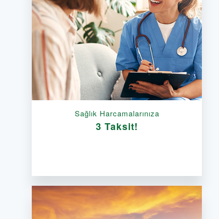
Sağlık Harcamalarınıza
3 Taksit!