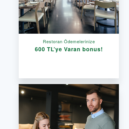
Restoran Ödemelerinize
600 TL’ye Varan bonus!