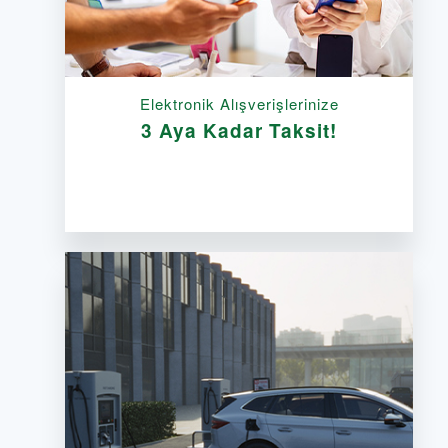
Elektronik Alışverişlerinize
3 Aya Kadar Taksit!