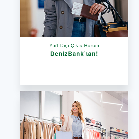
Yurt Dışı Çıkış Harcın
DenizBank’tan!