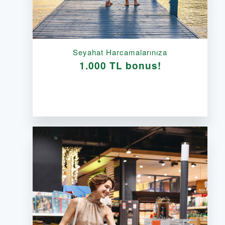
Seyahat Harcamalarınıza
1.000 TL bonus!