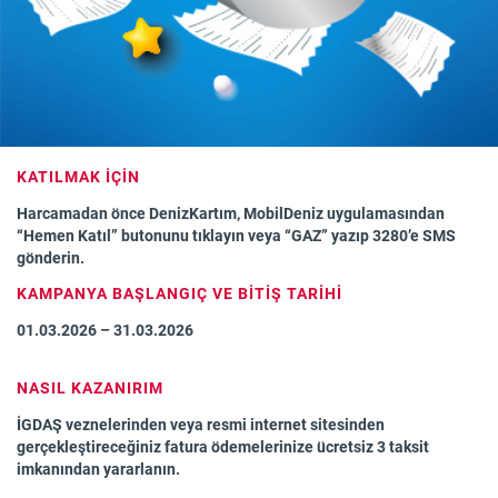
KATILMAK İÇİN
Harcamadan önce DenizKartım, MobilDeniz uygulamasından
“Hemen Katıl” butonunu tıklayın veya “GAZ” yazıp 3280’e SMS
gönderin.
KAMPANYA BAŞLANGIÇ VE BİTİŞ TARİHİ
01.03.2026 – 31.03.2026
NASIL KAZANIRIM
İGDAŞ veznelerinden veya resmi internet sitesinden
gerçekleştireceğiniz fatura ödemelerinize ücretsiz 3 taksit
imkanından yararlanın.