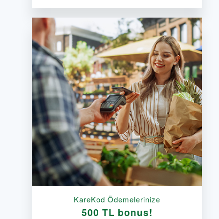
KareKod Ödemelerinize
500 TL bonus!