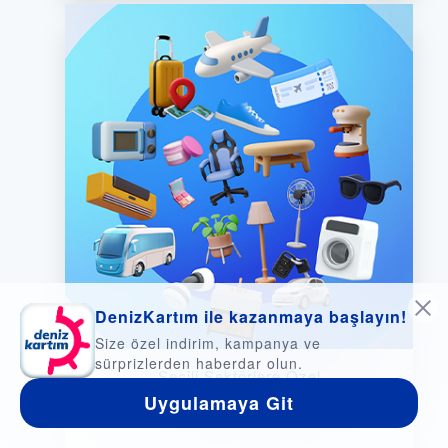
DenizKartım ile kazanmaya başlayın!
Size özel indirim, kampanya ve
sürprizlerden haberdar olun.
Seçili Sektörlere Özel
3.000 TL’ye Varan Bonus!
Uygulamaya Git