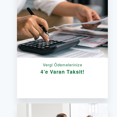
Vergi Ödemelerinize
4’e Varan Taksit!