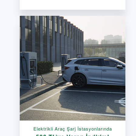
Elektrikli Araç Şarj İstasyonlarında