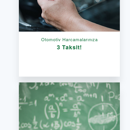
Otomotiv Harcamalarınıza
3 Taksit!