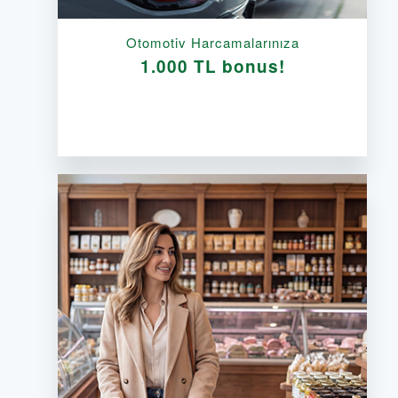
Otomotiv Harcamalarınıza
1.000 TL bonus!