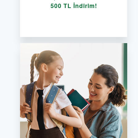
500 TL İndirim!