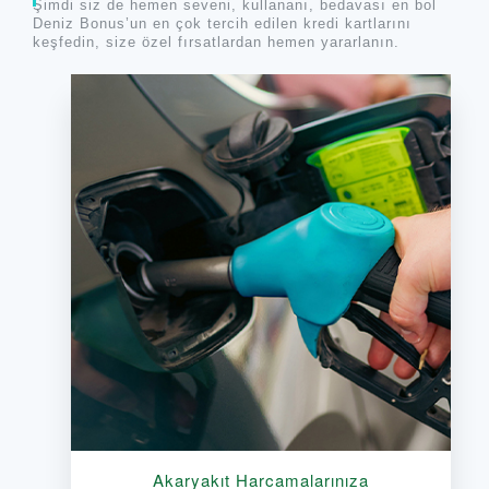
Şimdi siz de hemen seveni, kullananı, bedavası en bol
Deniz Bonus’un en çok tercih edilen kredi kartlarını
keşfedin, size özel fırsatlardan hemen yararlanın.
Akaryakıt Harcamalarınıza