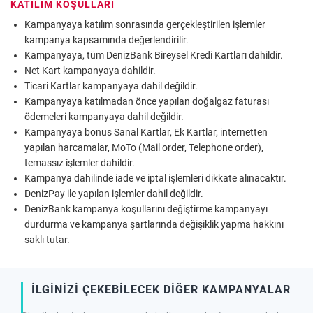
KATILIM KOŞULLARI
Kampanyaya katılım sonrasında gerçekleştirilen işlemler
kampanya kapsamında değerlendirilir.
Kampanyaya, tüm DenizBank Bireysel Kredi Kartları dahildir.
Net Kart kampanyaya dahildir.
Ticari Kartlar kampanyaya dahil değildir.
Kampanyaya katılmadan önce yapılan doğalgaz faturası
ödemeleri kampanyaya dahil değildir.
Kampanyaya bonus Sanal Kartlar, Ek Kartlar, internetten
yapılan harcamalar, MoTo (Mail order, Telephone order),
temassız işlemler dahildir.
Kampanya dahilinde iade ve iptal işlemleri dikkate alınacaktır.
DenizPay ile yapılan işlemler dahil değildir.
DenizBank kampanya koşullarını değiştirme kampanyayı
durdurma ve kampanya şartlarında değişiklik yapma hakkını
saklı tutar.
İLGİNİZİ ÇEKEBİLECEK DİĞER KAMPANYALAR