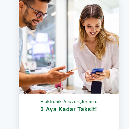
Elektronik Alışverişlerinize
3 Aya Kadar Taksit!