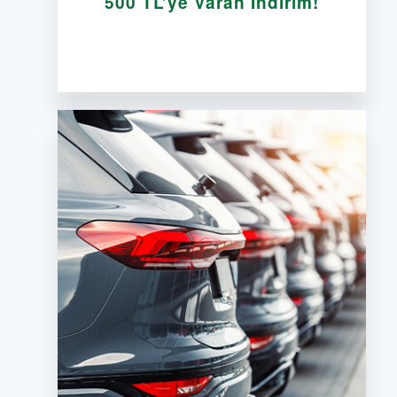
500 TL’ye Varan İndirim!